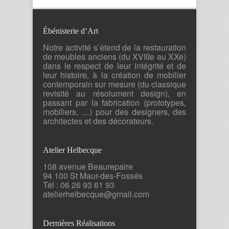
Ébénisterie d’Art
Notre activité s’étend de la restauration
de meubles anciens (du XVIIIe au XXe)
dans le respect de leur intégrité et de
leur histoire, à la création de mobilier
contemporain sur mesure (du classique
revisité au résolument design), en
passant par la fabrication (prototypes,
mobiliers, …) pour des designers, des
architectes et des décorateurs.
Atelier Helbecque
108 avenue Beaurepaire
94 100 St Maur-des-Fossés
Tél : 06 26 93 61 93
atelierhelbecque@gmail.com
Dernières Réalisations