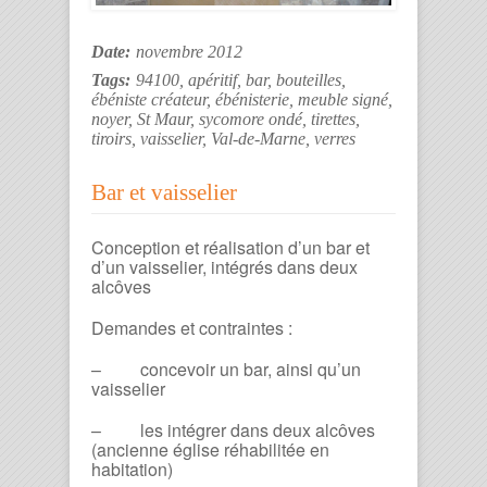
Date:
novembre 2012
Tags:
94100
,
apéritif
,
bar
,
bouteilles
,
ébéniste créateur
,
ébénisterie
,
meuble signé
,
noyer
,
St Maur
,
sycomore ondé
,
tirettes
,
tiroirs
,
vaisselier
,
Val-de-Marne
,
verres
Bar et vaisselier
Conception et réalisation d’un bar et
d’un vaisselier, intégrés dans deux
alcôves
Demandes et contraintes :
– concevoir un bar, ainsi qu’un
vaisselier
– les intégrer dans deux alcôves
(ancienne église réhabilitée en
habitation)