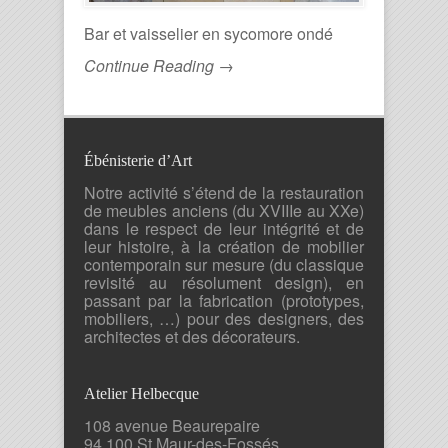
Bar et vaisselier en sycomore ondé
Continue Reading →
Ébénisterie d’Art
Notre activité s’étend de la restauration
de meubles anciens (du XVIIIe au XXe)
dans le respect de leur intégrité et de
leur histoire, à la création de mobilier
contemporain sur mesure (du classique
revisité au résolument design), en
passant par la fabrication (prototypes,
mobiliers, …) pour des designers, des
architectes et des décorateurs.
Atelier Helbecque
108 avenue Beaurepaire
94 100 St Maur-des-Fossés