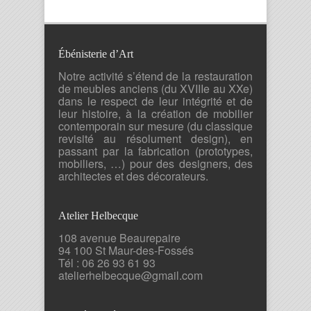
Ébénisterie d’Art
Notre activité s’étend de la restauration
de meubles anciens (du XVIIIe au XXe)
dans le respect de leur intégrité et de
leur histoire, à la création de mobilier
contemporain sur mesure (du classique
revisité au résolument design), en
passant par la fabrication (prototypes,
mobiliers, …) pour des designers, des
architectes et des décorateurs.
Atelier Helbecque
108 avenue Beaurepaire
94 100 St Maur-des-Fossés
Tél : 06 26 93 61 93
atelierhelbecque@gmail.com