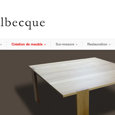
»
Création de meuble
»
Sur-mesure
»
Restauration
»