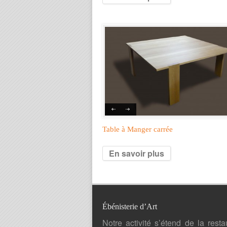
Table à Manger carrée
En savoir plus
Ébénisterie d’Art
Notre activité s’étend de la resta