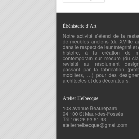
Ébénisterie d’Art
Notre activité s’étend de la resta
de meubles anciens (du XVIIIe a
dans le respect de leur intégrité et 
histoire, à la création de mo
contemporain sur mesure (du cla
revisité au résolument desig
passant par la fabrication (prot
mobiliers, …) pour des designer
architectes et des décorateurs.
Atelier Helbecque
108 avenue Beaurepaire
94 100 St Maur-des-Fossés
Tél : 06 26 93 61 93
atelierhelbecque@gmail.com