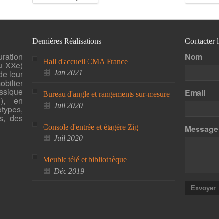
Dernières Réalisations
Contacter 
uration
Nom
Hall d'accueil CMA France
u XXe)
de leur
Jan 2021
bilier
ssique
Email
Bureau d'angle et rangements sur-mesure
n), en
Juil 2020
otypes,
s, des
Console d'entrée et étagère Zig
Message
Juil 2020
Meuble télé et bibliothèque
Déc 2019
Envoyer