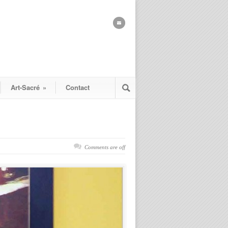
Art-Sacré
»
Contact
Comments are off