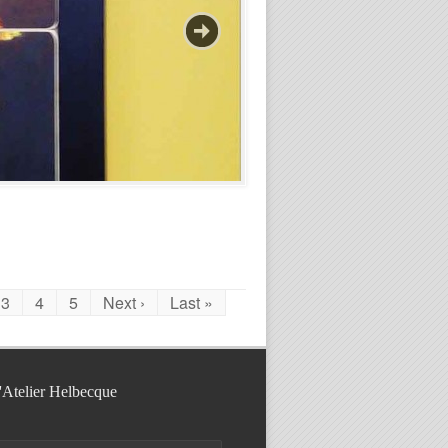
3
4
5
Next ›
Last »
l'Atelier Helbecque