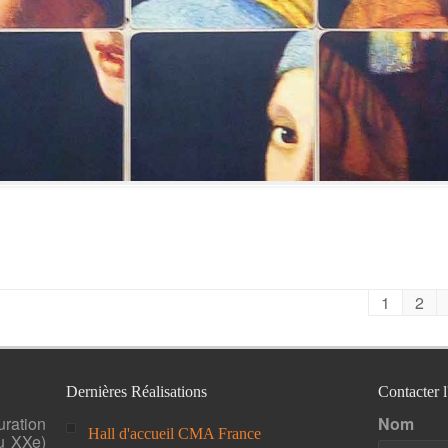
1
2
Dernières Réalisations
Contacter 
uration
Nom
Hall d'accueil CMA France
u XXe)