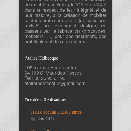
de meubles anciens (du XVIIIe au XXe)
dans le respect de leur intégrité et de
leur histoire, à la création de mobilier
contemporain sur mesure (du classique
revisité au résolument design), en
passant par la fabrication (prototypes,
mobiliers, …) pour des designers, des
architectes et des décorateurs.
Atelier Helbecque
108 avenue Beaurepaire
94 100 St Maur-des-Fossés
Tél : 06 26 93 61 93
atelierhelbecque@gmail.com
Dernières Réalisations
Hall d'accueil CMA France
Jan 2021