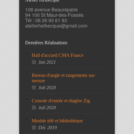
108 avenue Beaurepaire
94 100 St Maur-des-Fossés
Tél : 06 26 93 61 93
atelierhelbecque@gmail.com
Dernières Réalisations
Hall d'accueil CMA France
Jan 2021
Bureau d'angle et rangements sur-
mesure
Juil 2020
Console d'entrée et étagère Zig
Juil 2020
Meuble télé et bibliothèque
Déc 2019