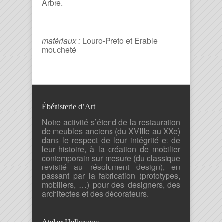
Arbre.
matériaux :
Louro-Preto et Erable
moucheté
Ébénisterie d’Art
Notre activité s’étend de la restauration
de meubles anciens (du XVIIIe au XXe)
dans le respect de leur intégrité et de
leur histoire, à la création de mobilier
contemporain sur mesure (du classique
revisité au résolument design), en
passant par la fabrication (prototypes,
mobiliers, …) pour des designers, des
architectes et des décorateurs.
Atelier Helbecque