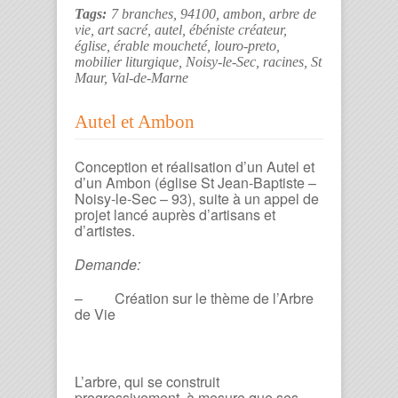
Tags:
7 branches
,
94100
,
ambon
,
arbre de
vie
,
art sacré
,
autel
,
ébéniste créateur
,
église
,
érable moucheté
,
louro-preto
,
mobilier liturgique
,
Noisy-le-Sec
,
racines
,
St
Maur
,
Val-de-Marne
Autel et Ambon
Conception et réalisation d’un Autel et
d’un Ambon (église St Jean-Baptiste –
Noisy-le-Sec – 93), suite à un appel de
projet lancé auprès d’artisans et
d’artistes.
Demande:
– Création sur le thème de l’Arbre
de Vie
L’arbre, qui se construit
progressivement, à mesure que ses