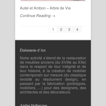
Autel et Ambon – Arbre de Vie
Continue Reading →
1
2
3
4
Ébénisterie d’Art
Notre activité s’étend de la restauration
de meubles anciens (du XVIIIe au XXe)
dans le respect de leur intégrité et de
leur histoire, à la création de mobilier
contemporain sur mesure (du classique
revisité au résolument design), en
passant par la fabrication (prototypes,
mobiliers, …) pour des designers, des
architectes et des décorateurs.
Atelier Helbecque