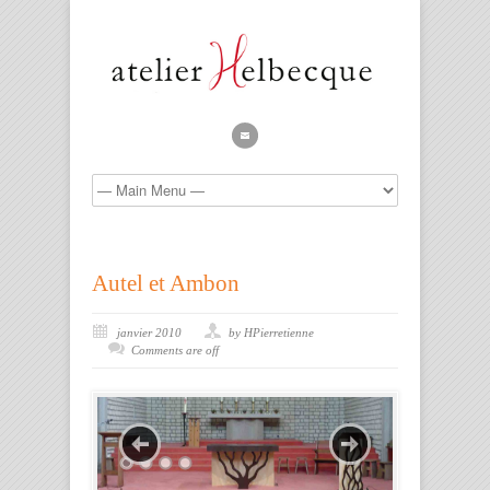
Autel et Ambon
janvier 2010
by HPierretienne
Comments are off