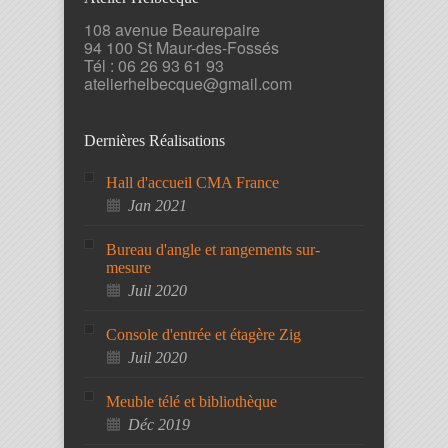
108 avenue Beaurepaire
94 100 St Maur-des-Fossés
Tél : 06 26 93 61 93
atelierhelbecque@gmail.com
Dernières Réalisations
Hall d'accueil CMA France
Jan 2021
Bureau d'angle et rangements sur-
mesure
Juil 2020
Console d'entrée et étagère Zig
Juil 2020
Meuble télé et bibliothèque
Déc 2019