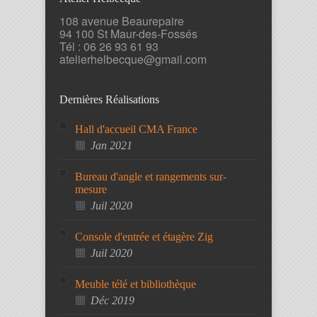
108 avenue Beaurepaire
94 100 St Maur-des-Fossés
Tél : 06 26 93 61 93
atelierhelbecque@gmail.com
Dernières Réalisations
Hall d'accueil CMA France
Jan 2021
Bureau d'angle et rangements sur-
mesure
Juil 2020
Console d'entrée et étagère Zig
Juil 2020
Meuble télé et bibliothèque
Déc 2019