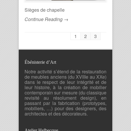
Sièges de chapelle
Continue Reading →
1
2
3
Ébénisterie d’Art
Notre activité s’étend de la restauration
de meubles anciens (du XVIIIe au XXe)
dans le respect de leur intégrité et de
leur histoire, à la création de mobilier
contemporain sur mesure (du classique
revisité au résolument design), en
passant par la fabrication (prototypes,
mobiliers, …) pour des designers, des
architectes et des décorateurs.
Atelier Helbecque