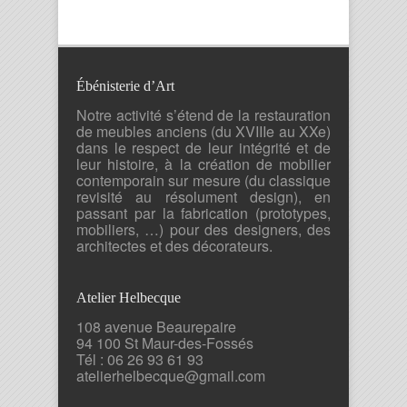
Ébénisterie d’Art
Notre activité s’étend de la restauration
de meubles anciens (du XVIIIe au XXe)
dans le respect de leur intégrité et de
leur histoire, à la création de mobilier
contemporain sur mesure (du classique
revisité au résolument design), en
passant par la fabrication (prototypes,
mobiliers, …) pour des designers, des
architectes et des décorateurs.
Atelier Helbecque
108 avenue Beaurepaire
94 100 St Maur-des-Fossés
Tél : 06 26 93 61 93
atelierhelbecque@gmail.com