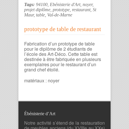
Tags:
94100
,
Ebénisterie d'Art
,
noyer
,
projet diplôme
,
prototype
,
restaurant
,
St
Maur
,
table
,
Val-de-Marne
prototype de table de restaurant
Fabrication d’un prototype de table
pour le diplôme de 2 étudiants de
l’école des Art-Déco. Cette table est
destinée à être fabriquée en plusieurs
exemplaires pour le restaurant d’un
grand chef étoilé.
matériaux : noyer
Ébénisterie d’Art
Notre activité s’étend de la restauration
de meubles anciens (du XVIIIe au XXe)