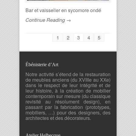
Bar et vaisselier en sycomore ondé
Continue Reading →
1
2
3
4
5
Ébénisterie d’Art
Notre activité s’étend de la restauration
de meubles anciens (du XVIIIe au XXe)
dans le respect de leur intégrité et de
leur histoire, à la création de mobilier
contemporain sur mesure (du classique
revisité au résolument design), en
passant par la fabrication (prototypes,
mobiliers, …) pour des designers, des
architectes et des décorateurs.
Atelier Helbecque