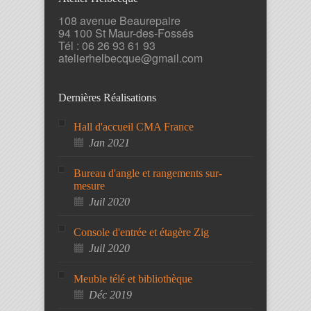
108 avenue Beaurepaire
94 100 St Maur-des-Fossés
Tél : 06 26 93 61 93
atelierhelbecque@gmail.com
Dernières Réalisations
Hall d'accueil CMA France
Jan 2021
Bureau d'angle et rangements sur-
mesure
Juil 2020
Console d'entrée et étagère Zig
Juil 2020
Meuble télé et bibliothèque
Déc 2019