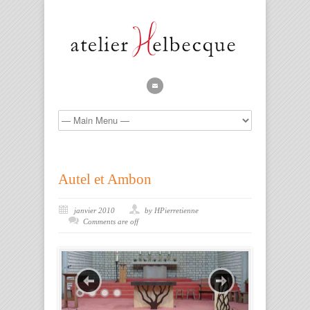
Autel et Ambon
janvier 2010
by HPierretienne
Comments are off