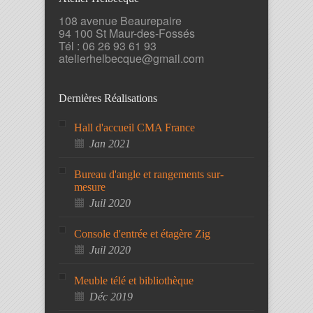
108 avenue Beaurepaire
94 100 St Maur-des-Fossés
Tél : 06 26 93 61 93
atelierhelbecque@gmail.com
Dernières Réalisations
Hall d'accueil CMA France
Jan 2021
Bureau d'angle et rangements sur-
mesure
Juil 2020
Console d'entrée et étagère Zig
Juil 2020
Meuble télé et bibliothèque
Déc 2019