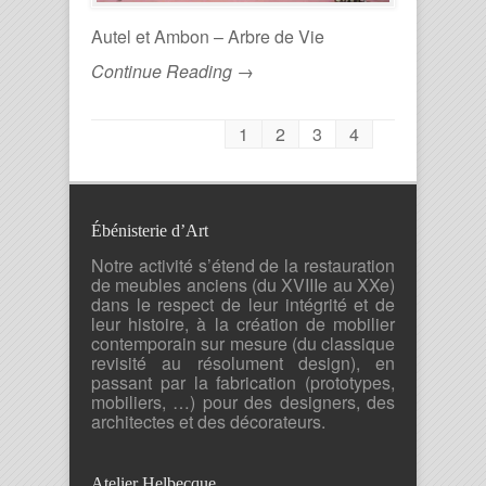
Autel et Ambon – Arbre de Vie
Continue Reading →
1
2
3
4
Ébénisterie d’Art
Notre activité s’étend de la restauration
de meubles anciens (du XVIIIe au XXe)
dans le respect de leur intégrité et de
leur histoire, à la création de mobilier
contemporain sur mesure (du classique
revisité au résolument design), en
passant par la fabrication (prototypes,
mobiliers, …) pour des designers, des
architectes et des décorateurs.
Atelier Helbecque