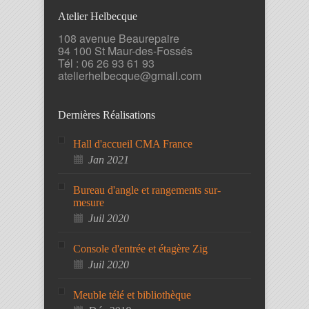
Atelier Helbecque
108 avenue Beaurepaire
94 100 St Maur-des-Fossés
Tél : 06 26 93 61 93
atelierhelbecque@gmail.com
Dernières Réalisations
Hall d'accueil CMA France
Jan 2021
Bureau d'angle et rangements sur-
mesure
Juil 2020
Console d'entrée et étagère Zig
Juil 2020
Meuble télé et bibliothèque