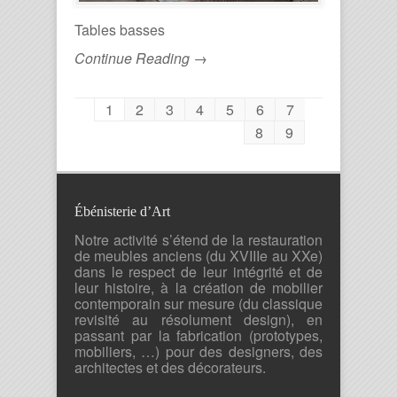
Tables basses
Continue Reading →
1
2
3
4
5
6
7
8
9
Ébénisterie d’Art
Notre activité s’étend de la restauration
de meubles anciens (du XVIIIe au XXe)
dans le respect de leur intégrité et de
leur histoire, à la création de mobilier
contemporain sur mesure (du classique
revisité au résolument design), en
passant par la fabrication (prototypes,
mobiliers, …) pour des designers, des
architectes et des décorateurs.