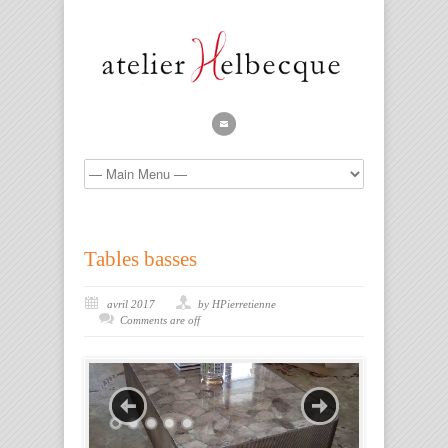
Tables basses
avril 2017
by HPierretienne
Comments are off