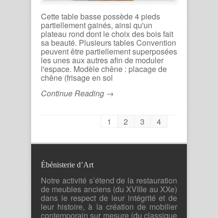
Cette table basse possède 4 pieds
partiellement gainés, ainsi qu'un
plateau rond dont le choix des bois fait
sa beauté. Plusieurs tables Convention
peuvent être partiellement superposées
les unes aux autres afin de moduler
l'espace. Modèle chêne : placage de
chêne (frisage en sol
Continue Reading →
1
2
3
4
Ébénisterie d’Art
Notre activité s’étend de la restauration
de meubles anciens (du XVIIIe au XXe)
dans le respect de leur intégrité et de
leur histoire, à la création de mobilier
contemporain sur mesure (du classique