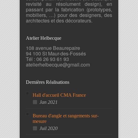
revisité au résolument design), en
passant par la fabrication (prototypes,
mobiliers, …) pour des designers, des
architectes et des décorateurs.
Atelier Helbecque
108 avenue Beaurepaire
94 100 St Maur-des-Fossés
Tél : 06 26 93 61 93
atelierhelbecque@gmail.com
Dernières Réalisations
Hall d'accueil CMA France
Jan 2021
Bureau d'angle et rangements sur-
mesure
Juil 2020