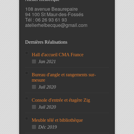
108 avenue Beaurepaire
94 100 St Maur-des-Fossés
Tél : 06 26 93 61 93
atelierhelbecque@gmail.com
Dernières Réalisations
Hall d'accueil CMA France
Jan 2021
Bureau d'angle et rangements sur-
mesure
Juil 2020
Console d'entrée et étagère Zig
Juil 2020
Meuble télé et bibliothèque
Déc 2019