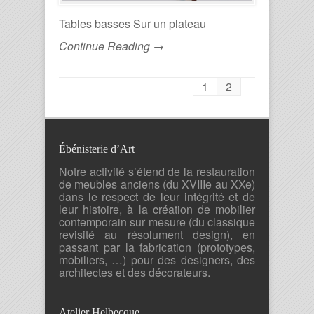
Tables basses Sur un plateau
Continue Reading →
1
2
Ébénisterie d’Art
Notre activité s’étend de la restauration
de meubles anciens (du XVIIIe au XXe)
dans le respect de leur intégrité et de
leur histoire, à la création de mobilier
contemporain sur mesure (du classique
revisité au résolument design), en
passant par la fabrication (prototypes,
mobiliers, …) pour des designers, des
architectes et des décorateurs.
Atelier Helbecque