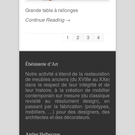
Grande table à rallonges
Continue Reading →
1
2
3
4
Ébénisterie d’Art
Notre activité s’étend de la restauration
de meubles anciens (du XVIIIe au XXe)
dans le respect de leur intégrité et de
leur histoire, à la création de mobilier
contemporain sur mesure (du classique
revisité au résolument design), en
passant par la fabrication (prototypes,
mobiliers, …) pour des designers, des
architectes et des décorateurs.
Atelier Helbecque