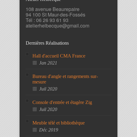
108 avenue Beaurepaire
94 100 St Maur-des-Fossés
Tél : 06 26 93 61 93
atelierhelbecque@gmail.com
Dernières Réalisations
Hall d'accueil CMA France
Jan 2021
Bureau d'angle et rangements sur-
mesure
Juil 2020
Console d'entrée et étagère Zig
Juil 2020
Meuble télé et bibliothèque
Déc 2019