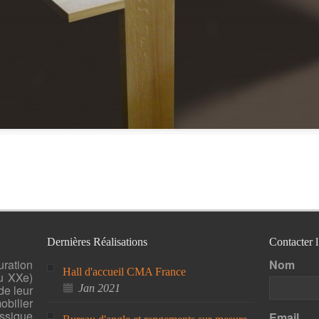
Dernières Réalisations
Contacter 
uration
Nom
Hall d'accueil CMA France
u XXe)
de leur
Jan 2021
bilier
ssique
Email