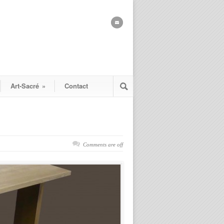
Art-Sacré
»
Contact
Comments are off