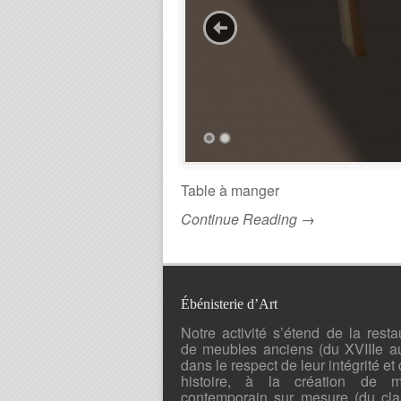
Table à manger
Continue Reading →
Ébénisterie d’Art
Notre activité s’étend de la resta
de meubles anciens (du XVIIIe a
dans le respect de leur intégrité et 
histoire, à la création de mo
contemporain sur mesure (du cla