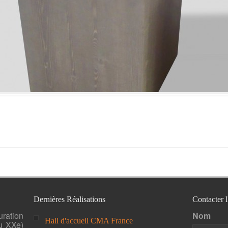
Dernières Réalisations
Contacter 
uration
Nom
Hall d'accueil CMA France
u XXe)