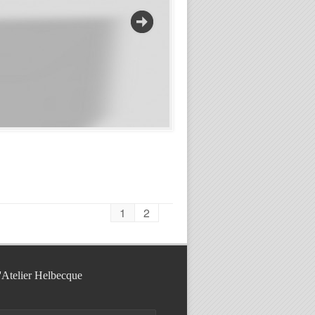
1
2
l'Atelier Helbecque