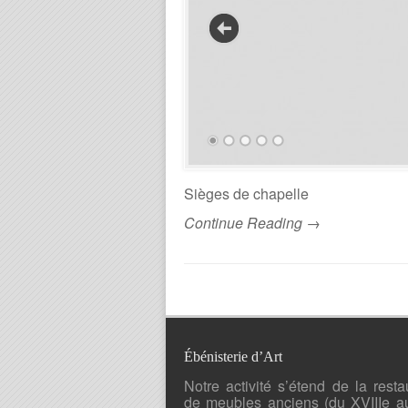
Sièges de chapelle
Continue Reading →
Ébénisterie d’Art
Notre activité s’étend de la resta
de meubles anciens (du XVIIIe a