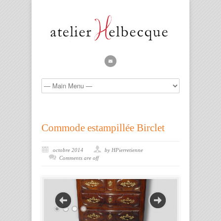
Commode estampillée Birclet
octobre 2014
by HPierretienne
Comments are off