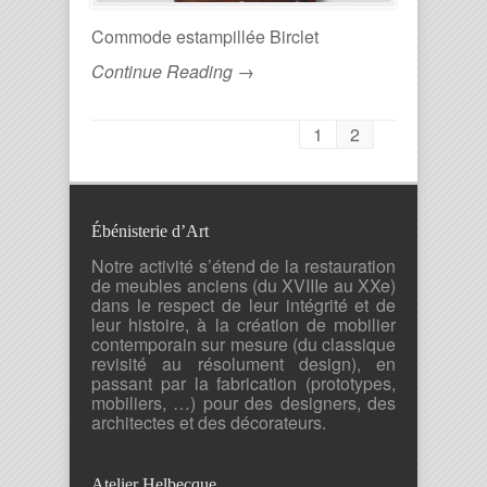
Commode estampillée Birclet
Continue Reading →
1
2
Ébénisterie d’Art
Notre activité s’étend de la restauration
de meubles anciens (du XVIIIe au XXe)
dans le respect de leur intégrité et de
leur histoire, à la création de mobilier
contemporain sur mesure (du classique
revisité au résolument design), en
passant par la fabrication (prototypes,
mobiliers, …) pour des designers, des
architectes et des décorateurs.
Atelier Helbecque