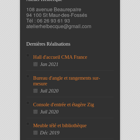
108 avenue Beaurepaire
94 100 St Maur-des-Fossés
Tél : 06 26 93 61 93
atelierhelbecque@gmail.com
Dernières Réalisations
Hall d'accueil CMA France
Jan 2021
Bureau d'angle et rangements sur-
mesure
Juil 2020
Console d'entrée et étagère Zig
Juil 2020
Meuble télé et bibliothèque
Déc 2019