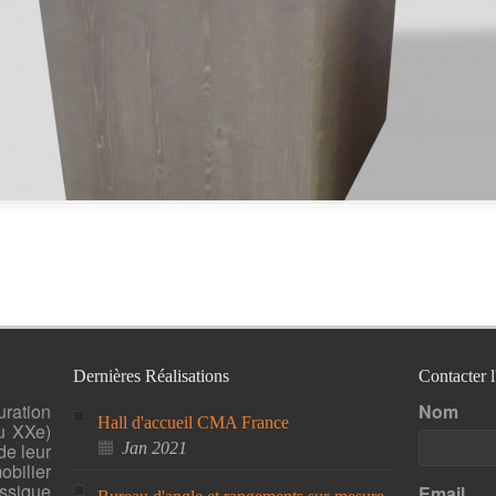
Dernières Réalisations
Contacter 
uration
Nom
Hall d'accueil CMA France
u XXe)
de leur
Jan 2021
bilier
ssique
Email