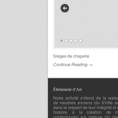
Sièges de chapelle
Continue Reading →
Ébénisterie d’Art
Notre activité s’étend de la resta
de meubles anciens (du XVIIIe a
dans le respect de leur intégrité et 
histoire, à la création de mo
contemporain sur mesure (du cla