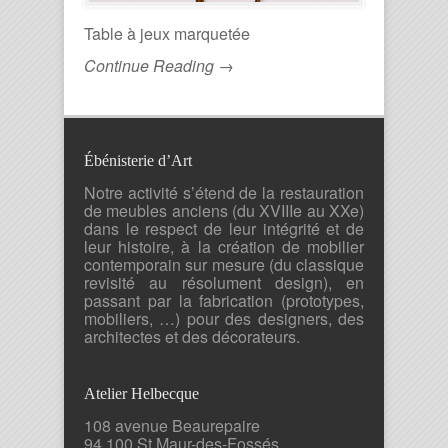
Table à jeux marquetée
Continue Reading →
Ébénisterie d’Art
Notre activité s’étend de la restauration
de meubles anciens (du XVIIIe au XXe)
dans le respect de leur intégrité et de
leur histoire, à la création de mobilier
contemporain sur mesure (du classique
revisité au résolument design), en
passant par la fabrication (prototypes,
mobiliers, …) pour des designers, des
architectes et des décorateurs.
Atelier Helbecque
108 avenue Beaurepaire
94 100 St Maur-des-Fossés