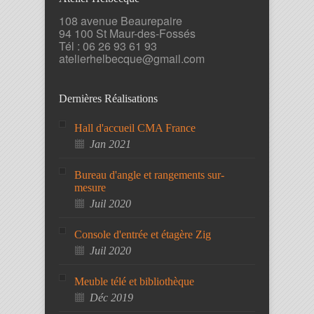
108 avenue Beaurepaire
94 100 St Maur-des-Fossés
Tél : 06 26 93 61 93
atelierhelbecque@gmail.com
Dernières Réalisations
Hall d'accueil CMA France
Jan 2021
Bureau d'angle et rangements sur-
mesure
Juil 2020
Console d'entrée et étagère Zig
Juil 2020
Meuble télé et bibliothèque
Déc 2019