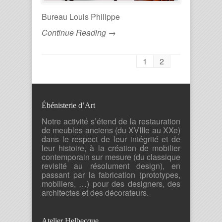
Bureau Louis Philippe
Continue Reading →
1
2
Ébénisterie d’Art
Notre activité s’étend de la restauration
de meubles anciens (du XVIIIe au XXe)
dans le respect de leur intégrité et de
leur histoire, à la création de mobilier
contemporain sur mesure (du classique
revisité au résolument design), en
passant par la fabrication (prototypes,
mobiliers, …) pour des designers, des
architectes et des décorateurs.
Atelier Helbecque