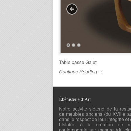
Table basse Galet
Continue Reading →
Ébénisterie d’Art
Notre activité s’étend de la resta
de meubles anciens (du XVIIIe a
dans le respect de leur intégrité et 
histoire, à la création de mo
contemporain sur mesure (du cla