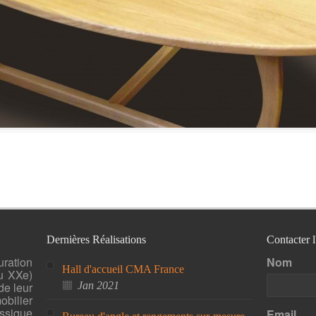
Dernières Réalisations
Contacter 
uration
Nom
Hall d'accueil CMA France
u XXe)
de leur
Jan 2021
bilier
ssique
Email