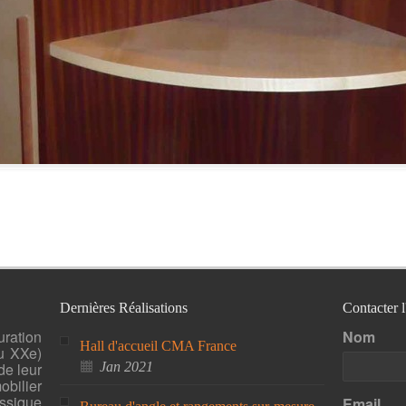
Dernières Réalisations
Contacter 
uration
Nom
Hall d'accueil CMA France
u XXe)
de leur
Jan 2021
bilier
ssique
Email