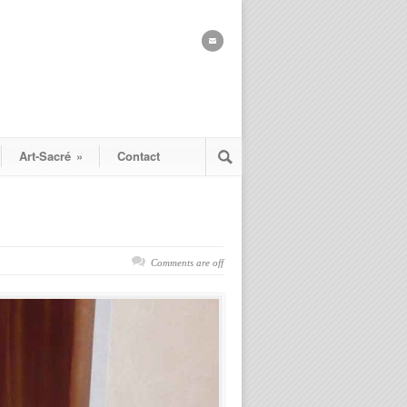
Art-Sacré
»
Contact
Comments are off