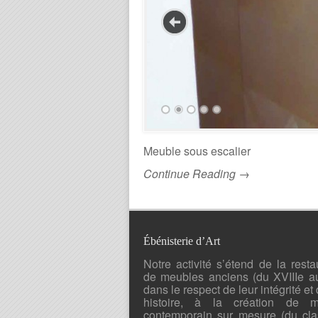
Meuble sous escalier
Continue Reading →
Ébénisterie d’Art
Notre activité s’étend de la resta
de meubles anciens (du XVIIIe a
dans le respect de leur intégrité et 
histoire, à la création de mo
contemporain sur mesure (du cla