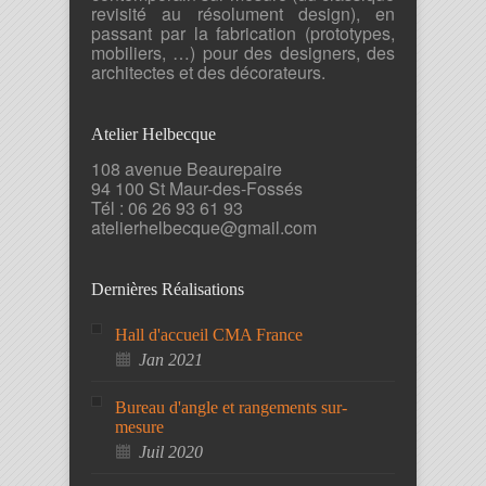
revisité au résolument design), en
passant par la fabrication (prototypes,
mobiliers, …) pour des designers, des
architectes et des décorateurs.
Atelier Helbecque
108 avenue Beaurepaire
94 100 St Maur-des-Fossés
Tél : 06 26 93 61 93
atelierhelbecque@gmail.com
Dernières Réalisations
Hall d'accueil CMA France
Jan 2021
Bureau d'angle et rangements sur-
mesure
Juil 2020