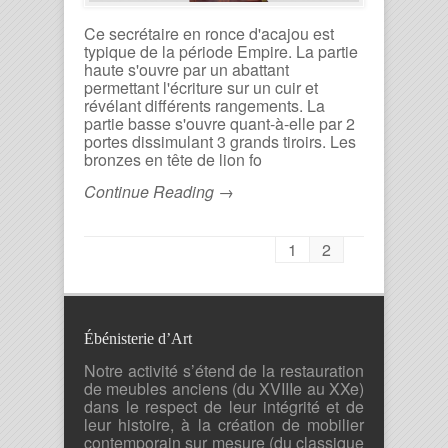
Ce secrétaire en ronce d'acajou est
typique de la période Empire. La partie
haute s'ouvre par un abattant
permettant l'écriture sur un cuir et
révélant différents rangements. La
partie basse s'ouvre quant-à-elle par 2
portes dissimulant 3 grands tiroirs. Les
bronzes en tête de lion fo
Continue Reading →
1
2
Ébénisterie d’Art
Notre activité s’étend de la restauration
de meubles anciens (du XVIIIe au XXe)
dans le respect de leur intégrité et de
leur histoire, à la création de mobilier
contemporain sur mesure (du classique