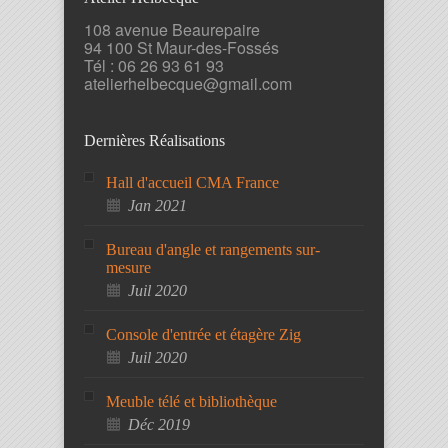
108 avenue Beaurepaire
94 100 St Maur-des-Fossés
Tél : 06 26 93 61 93
atelierhelbecque@gmail.com
Dernières Réalisations
Hall d'accueil CMA France
Jan 2021
Bureau d'angle et rangements sur-
mesure
Juil 2020
Console d'entrée et étagère Zig
Juil 2020
Meuble télé et bibliothèque
Déc 2019