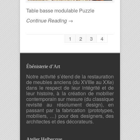
Table basse modulable Puzzle
Continue Reading →
1
2
3
4
Ébénisterie d’Art
Notre activité s’étend de la restauration
de meubles anciens (du XVIIIe au XXe)
dans le respect de leur intégrité et de
leur histoire, à la création de mobilier
contemporain sur mesure (du classique
revisité au résolument design), en
passant par la fabrication (prototypes,
mobiliers, …) pour des designers, des
architectes et des décorateurs.
Atelier Helbecque