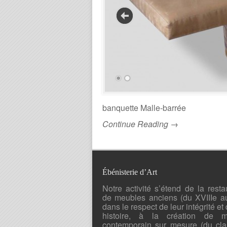
banquette Malle-barrée
Continue Reading →
Ébénisterie d’Art
Notre activité s’étend de la resta
de meubles anciens (du XVIIIe a
dans le respect de leur intégrité et 
histoire, à la création de mo
contemporain sur mesure (du cla