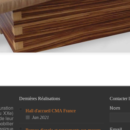
Dernières Réalisations
Contacter 
uration
Nom
Hall d'accueil CMA France
u XXe)
de leur
Jan 2021
bilier
ssique
Email