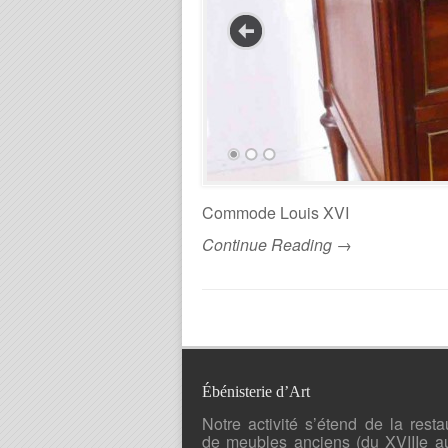
Commode Louis XVI
Continue Reading →
Ébénisterie d’Art
Notre activité s’étend de la resta
de meubles anciens (du XVIIIe a