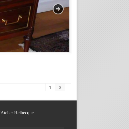
1
2
l'Atelier Helbecque