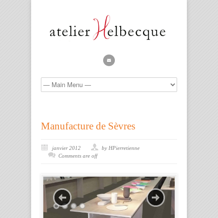
Manufacture de Sèvres
janvier 2012
by HPierretienne
Comments are off