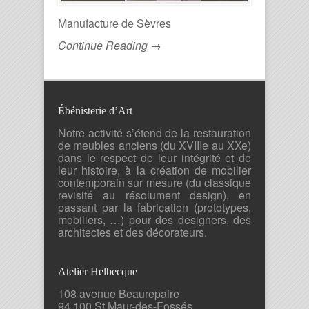
Manufacture de Sèvres
Continue Reading →
Ébénisterie d’Art
Notre activité s’étend de la restauration
de meubles anciens (du XVIIIe au XXe)
dans le respect de leur intégrité et de
leur histoire, à la création de mobilier
contemporain sur mesure (du classique
revisité au résolument design), en
passant par la fabrication (prototypes,
mobiliers, …) pour des designers, des
architectes et des décorateurs.
Atelier Helbecque
108 avenue Beaurepaire
94 100 St Maur-des-Fossés