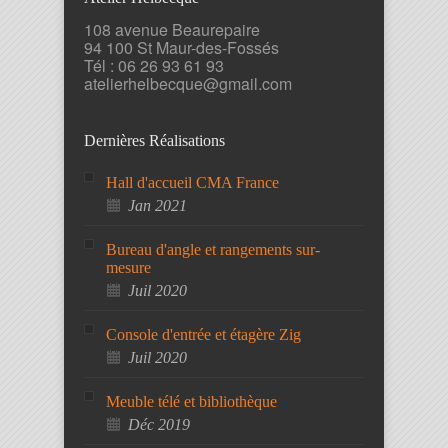
108 avenue Beaurepaire
94 100 St Maur-des-Fossés
Tél : 06 26 93 61 93
atelierhelbecque@gmail.com
Dernières Réalisations
Hall d'accueil CMA France
Jan 2021
Bureau d'angle et rangements sur-
mesure
Juil 2020
Console d'entrée et étagère Zig
Juil 2020
Meuble télé et bibliothèque
Déc 2019