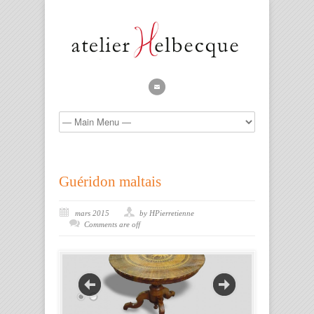
Guéridon maltais
mars 2015
by HPierretienne
Comments are off