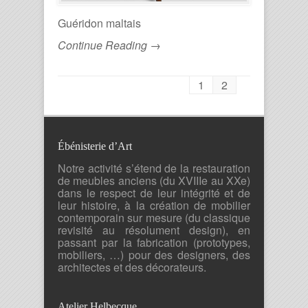
Guéridon maltais
Continue Reading →
1
2
Ébénisterie d’Art
Notre activité s’étend de la restauration
de meubles anciens (du XVIIIe au XXe)
dans le respect de leur intégrité et de
leur histoire, à la création de mobilier
contemporain sur mesure (du classique
revisité au résolument design), en
passant par la fabrication (prototypes,
mobiliers, …) pour des designers, des
architectes et des décorateurs.
Atelier Helbecque