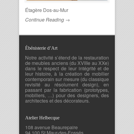
Étagère Dos-au-Mur
Continue Reading →
Ébénisterie d’Art
Notre activité s’étend de la restauration
de meubles anciens (du XVIIIe au XXe)
dans le respect de leur intégrité et de
leur histoire, à la création de mobilier
contemporain sur mesure (du classique
revisité au résolument design), en
passant par la fabrication (prototypes,
mobiliers, …) pour des designers, des
architectes et des décorateurs.
Atelier Helbecque
108 avenue Beaurepaire
94 100 St Maur-des-Fossés