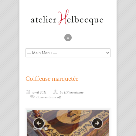
Coiffeuse marquetée
avril 2011
by HPierretienne
Comments are off