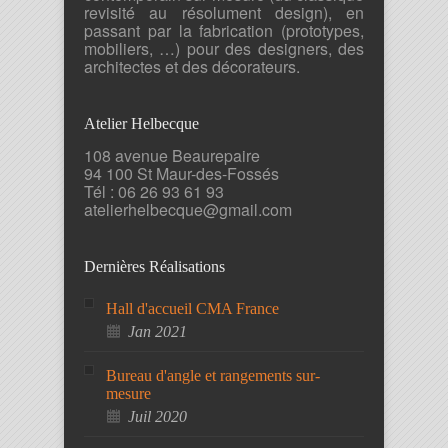
revisité au résolument design), en
passant par la fabrication (prototypes,
mobiliers, …) pour des designers, des
architectes et des décorateurs.
Atelier Helbecque
108 avenue Beaurepaire
94 100 St Maur-des-Fossés
Tél : 06 26 93 61 93
atelierhelbecque@gmail.com
Dernières Réalisations
Hall d'accueil CMA France
Jan 2021
Bureau d'angle et rangements sur-
mesure
Juil 2020