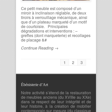
Ce petit meuble est composé d’un
miroir à inclinaison réglable, de deux
tiroirs à verrouillage mécanique, ainsi
que d’un plateau marqueté d’un motif
de courtoisie. Principales
dégradations et interventions : –
greffes (dont marqueterie) et recollages
de placage &#
Continue Reading →
1
2
3
Ébénisterie d’Art
Notre activité s’étend de la restauration
de meubles anciens (du XVIIIe au XXe)
dans le respect de leur intégrité et de
leur histoire, à la création de mobilier
contemporain sur mesure (du classique