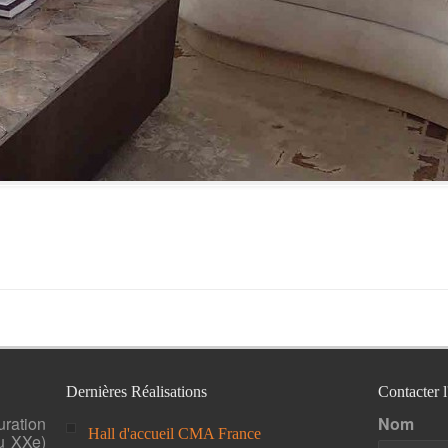
Dernières Réalisations
Contacter 
uration
Nom
Hall d'accueil CMA France
u XXe)