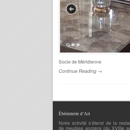
Socle de Méridienne
Continue Reading →
Ébénisterie d’Art
Notre activité s’étend de la resta
de meubles anciens (du XVIIIe a