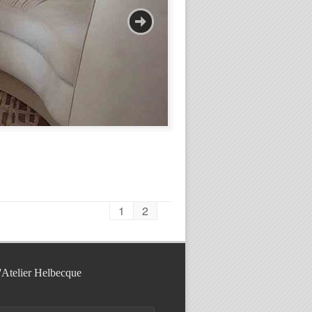
1
2
l'Atelier Helbecque