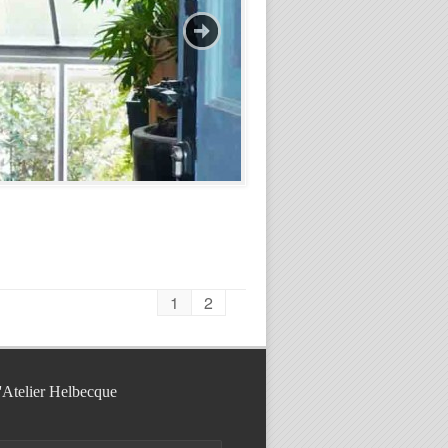
1
2
l'Atelier Helbecque