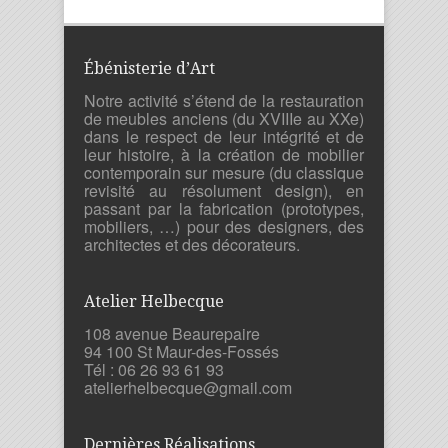
Ébénisterie d’Art
Notre activité s’étend de la restauration
de meubles anciens (du XVIIIe au XXe)
dans le respect de leur intégrité et de
leur histoire, à la création de mobilier
contemporain sur mesure (du classique
revisité au résolument design), en
passant par la fabrication (prototypes,
mobiliers, …) pour des designers, des
architectes et des décorateurs.
Atelier Helbecque
108 avenue Beaurepaire
94 100 St Maur-des-Fossés
Tél : 06 26 93 61 93
atelierhelbecque@gmail.com
Dernières Réalisations