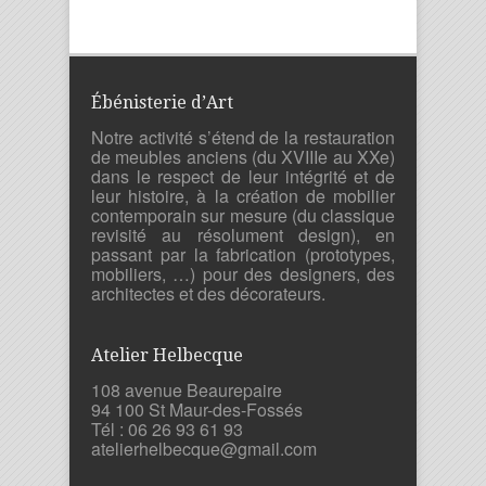
Ébénisterie d’Art
Notre activité s’étend de la restauration
de meubles anciens (du XVIIIe au XXe)
dans le respect de leur intégrité et de
leur histoire, à la création de mobilier
contemporain sur mesure (du classique
revisité au résolument design), en
passant par la fabrication (prototypes,
mobiliers, …) pour des designers, des
architectes et des décorateurs.
Atelier Helbecque
108 avenue Beaurepaire
94 100 St Maur-des-Fossés
Tél : 06 26 93 61 93
atelierhelbecque@gmail.com