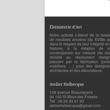
Ébénisterie d’Art
Notre activité s’étend de la resta
de meubles anciens (du XVIIIe a
dans le respect de leur intégrité et 
histoire, à la création de mo
contemporain sur mesure (du cla
revisité au résolument desig
passant par la fabrication (prot
mobiliers, …) pour des designer
architectes et des décorateurs.
Atelier Helbecque
108 avenue Beaurepaire
94 100 St Maur-des-Fossés
Tél : 06 26 93 61 93
atelierhelbecque@gmail.com