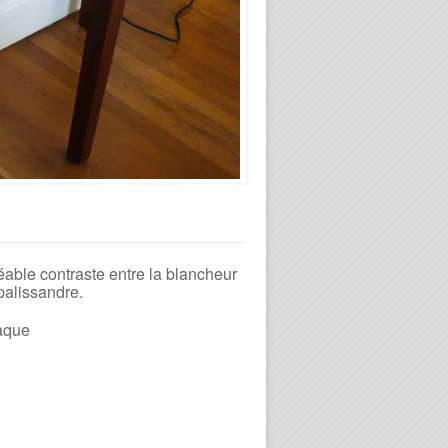
éable contraste entre la blancheur
palissandre.
laque