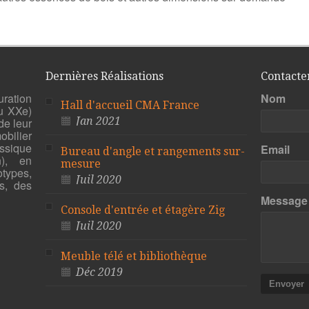
Dernières Réalisations
Contacte
uration
Nom
Hall d'accueil CMA France
u XXe)
Jan 2021
de leur
bilier
ssique
Email
Bureau d'angle et rangements sur-
n), en
mesure
otypes,
Juil 2020
s, des
Message
Console d'entrée et étagère Zig
Juil 2020
Meuble télé et bibliothèque
Déc 2019
Envoyer