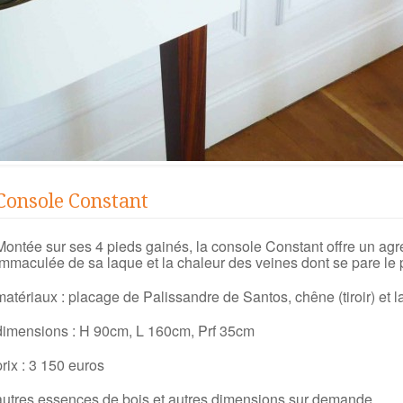
Console Constant
Montée sur ses 4 pieds gainés, la console Constant offre un agr
immaculée de sa laque et la chaleur des veines dont se pare le 
matériaux : placage de Palissandre de Santos, chêne (tiroir) et 
dimensions : H 90cm, L 160cm, Prf 35cm
prix : 3 150 euros
autres essences de bois et autres dimensions sur demande