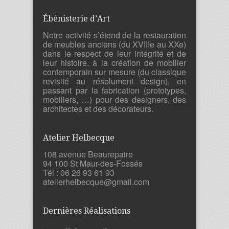
Ébénisterie d’Art
Notre activité s’étend de la restauration
de meubles anciens (du XVIIIe au XXe)
dans le respect de leur intégrité et de
leur histoire, à la création de mobilier
contemporain sur mesure (du classique
revisité au résolument design), en
passant par la fabrication (prototypes,
mobiliers, …) pour des designers, des
architectes et des décorateurs.
Atelier Helbecque
108 avenue Beaurepaire
94 100 St Maur-des-Fossés
Tél : 06 26 93 61 93
atelierhelbecque@gmail.com
Dernières Réalisations