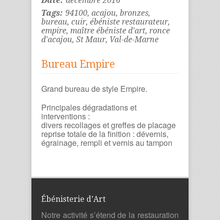
Date:
décembre 2016
Tags:
94100
,
acajou
,
bronzes
,
bureau
,
cuir
,
ébéniste restaurateur
,
empire
,
maître ébéniste d'art
,
ronce
d'acajou
,
St Maur
,
Val-de-Marne
Bureau Empire
Grand bureau de style Empire.
Principales dégradations et
interventions :
divers recollages et greffes de placage
reprise totale de la finition : dévernis,
égrainage, rempli et vernis au tampon
Ébénisterie d’Art
Notre activité s’étend de la restauration