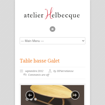
Table basse Galet
septembre 2012
by HPierretienne
Comments are off