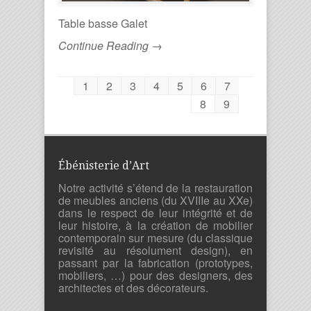
Table basse Galet
Continue Reading →
1
2
3
4
5
6
7
8
9
Ébénisterie d’Art
Notre activité s’étend de la restauration
de meubles anciens (du XVIIIe au XXe)
dans le respect de leur intégrité et de
leur histoire, à la création de mobilier
contemporain sur mesure (du classique
revisité au résolument design), en
passant par la fabrication (prototypes,
mobiliers, …) pour des designers, des
architectes et des décorateurs.