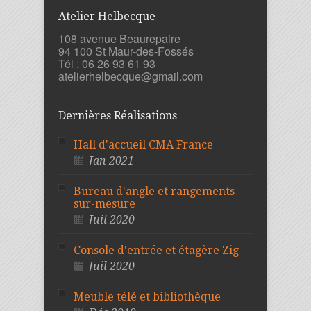
Atelier Helbecque
108 avenue Beaurepaire
94 100 St Maur-des-Fossés
Tél : 06 26 93 61 93
atelierhelbecque@gmail.com
Dernières Réalisations
Hall d'accueil CMA France
Jan 2021
Bureau d'angle et rangements
sur-mesure
Juil 2020
Console d'entrée et étagère Zig
Juil 2020
Meuble télé et bibliothèque