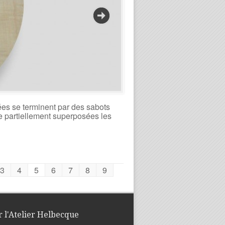
ées se terminent par des sabots
e partiellement superposées les
3
4
5
6
7
8
9
r l'Atelier Helbecque