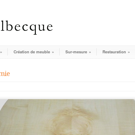
»
Création de meuble
»
Sur-mesure
»
Restauration
»
émie