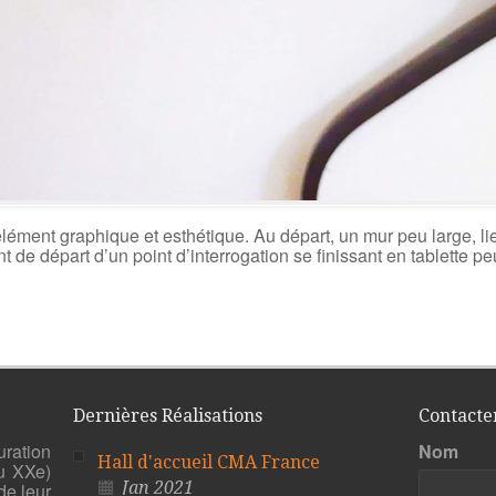
 élément graphique et esthétique. Au départ, un mur peu large, l
oint de départ d’un point d’interrogation se finissant en tablette
Dernières Réalisations
Contacte
uration
Nom
Hall d'accueil CMA France
u XXe)
Jan 2021
de leur