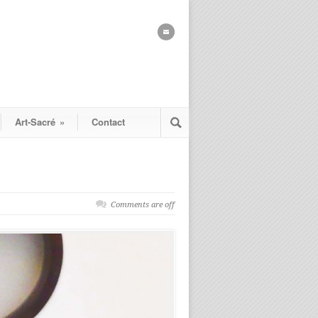
Art-Sacré
»
Contact
Comments are off