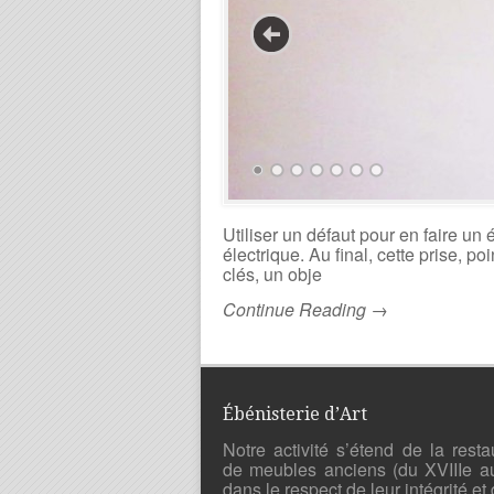
Utiliser un défaut pour en faire un
électrique. Au final, cette prise, p
clés, un obje
Continue Reading →
Ébénisterie d’Art
Notre activité s’étend de la resta
de meubles anciens (du XVIIIe a
dans le respect de leur intégrité et 