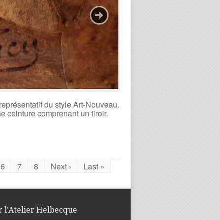
 représentatif du style Art-Nouveau.
e ceinture comprenant un tiroir.
6
7
8
Next ›
Last »
r l'Atelier Helbecque