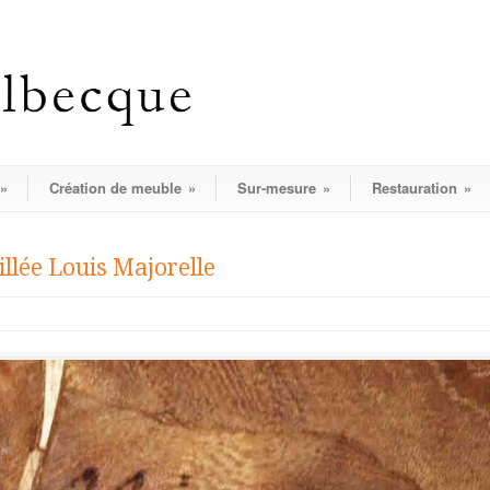
»
Création de meuble
»
Sur-mesure
»
Restauration
»
llée Louis Majorelle