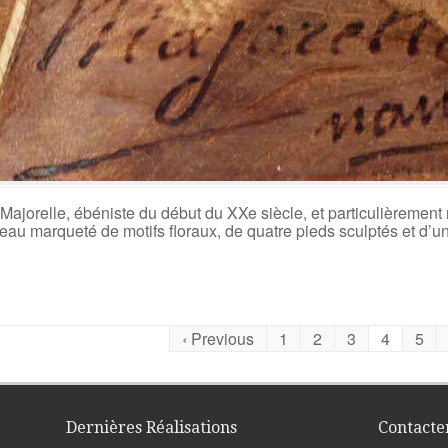
 Majorelle, ébéniste du début du XXe siècle, et particulièrement
eau marqueté de motifs floraux, de quatre pieds sculptés et d’un
‹ Previous
1
2
3
4
5
Dernières Réalisations
Contacte