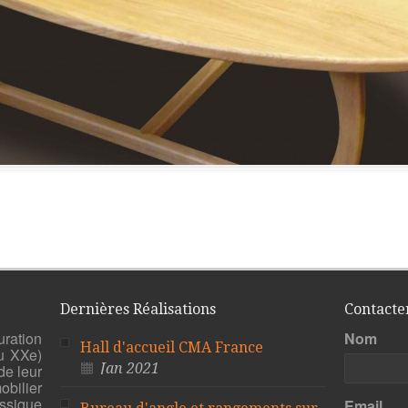
Dernières Réalisations
Contacte
uration
Nom
Hall d'accueil CMA France
u XXe)
Jan 2021
de leur
bilier
ssique
Email