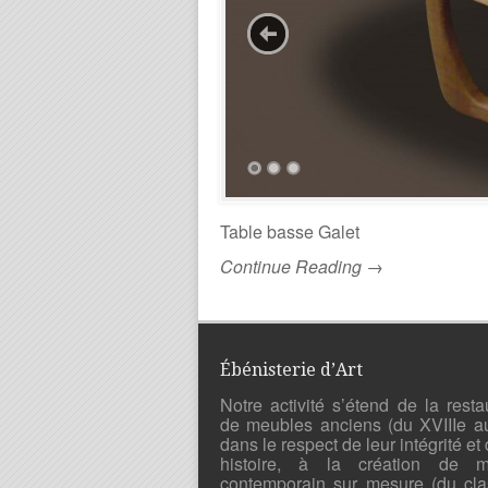
Table basse Galet
Continue Reading →
Ébénisterie d’Art
Notre activité s’étend de la resta
de meubles anciens (du XVIIIe a
dans le respect de leur intégrité et 
histoire, à la création de mo
contemporain sur mesure (du cla