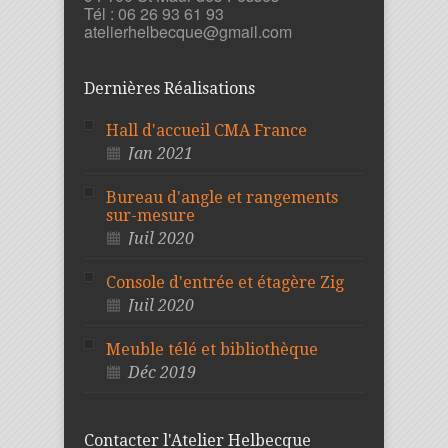
Tél : 06 26 93 61 93
atelierhelbecque@gmail.com
Dernières Réalisations
Hall d'accueil CMA France
Jan 2021
Bureau d'angle et rangements
sur-mesure
Juil 2020
Console d'entrée et étagère Zig
Juil 2020
Meuble télé et bibliothèque
Déc 2019
Contacter l'Atelier Helbecque