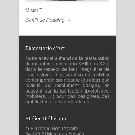
Mister T
Continue Reading →
Ébénisterie d’Art
Notre activité s’étend de la restauration
de meubles anciens (du XVIIIe au XXe)
dans le respect de leur intégrité et de
leur histoire, à la création de mobilier
contemporain sur mesure (du classique
revisité au résolument design), en
passant par la fabrication (prototypes,
mobiliers, …) pour des designers, des
architectes et des décorateurs.
Atelier Helbecque
108 avenue Beaurepaire
94 100 St Maur-des-Fossés