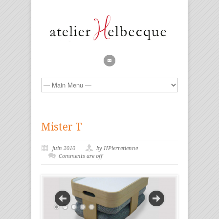
Mister T
juin 2010
by HPierretienne
Comments are off