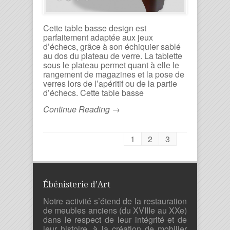
Cette table basse design est
parfaitement adaptée aux jeux
d’échecs, grâce à son échiquier sablé
au dos du plateau de verre. La tablette
sous le plateau permet quant à elle le
rangement de magazines et la pose de
verres lors de l’apéritif ou de la partie
d’échecs. Cette table basse
Continue Reading →
1
2
3
Ébénisterie d’Art
Notre activité s’étend de la restauration
de meubles anciens (du XVIIIe au XXe)
dans le respect de leur intégrité et de
leur histoire, à la création de mobilier