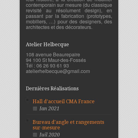
contemporain sur mesure (du classique
revisité au résolument design), en
passant par la fabrication (prototypes,
mobiliers, …) pour des designers, des
architectes et des décorateurs.
Atelier Helbecque
108 avenue Beaurepaire
94 100 St Maur-des-Fossés
Tél : 06 26 93 61 93
atelierhelbecque@gmail.com
Dernières Réalisations
Hall d'accueil CMA France
Jan 2021
Bureau d'angle et rangements
sur-mesure
Juil 2020