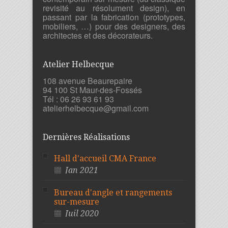
revisité au résolument design), en
passant par la fabrication (prototypes,
mobiliers, …) pour des designers, des
architectes et des décorateurs.
Atelier Helbecque
108 avenue Beaurepaire
94 100 St Maur-des-Fossés
Tél : 06 26 93 61 93
atelierhelbecque@gmail.com
Dernières Réalisations
Hall d'accueil CMA France
Jan 2021
Bureau d'angle et rangements
sur-mesure
Juil 2020