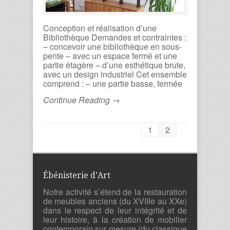
Conception et réalisation d’une
Bibliothèque Demandes et contraintes :
– concevoir une bibliothèque en sous-
pente – avec un espace fermé et une
partie étagère – d’une esthétique brute,
avec un design industriel Cet ensemble
comprend : – une partie basse, fermée
Continue Reading →
1
2
Ébénisterie d’Art
Notre activité s’étend de la restauration
de meubles anciens (du XVIIIe au XXe)
dans le respect de leur intégrité et de
leur histoire, à la création de mobilier
contemporain sur mesure (du classique